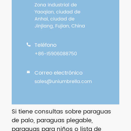
Zona industrial de
Yaoqian, ciudad de
Anhai, ciudad de
Jinjiang, Fujian, China
Teléfono

+86-15906088750
Correo electrónico

sales@uniumbrella.com
Si tiene consultas sobre paraguas
de palo, paraguas plegable,
paraguas para niños o lista de