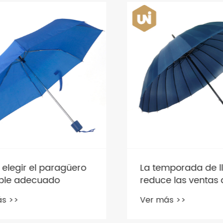
legir el paragüero
​La temporada de ll
le adecuado
reduce las ventas d
paraguas
 >>
Ver más >>