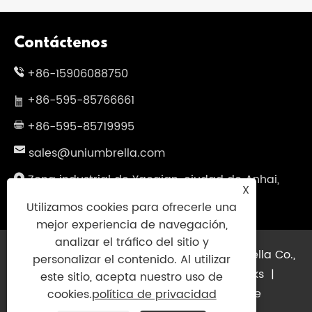
Contáctenos
+86-15906088750
+86-595-85766661
+86-595-85719995
sales@uniumbrella.com
Zona industrial de Yaoqian, ciudad de Anhai,
X
ciudad de Jinjiang, Fujian, China
Utilizamos cookies para ofrecerle una
mejor experiencia de navegación,
analizar el tráfico del sitio y
Copyright © 2021 Jinjiang Fengyuan Umbrella Co.,
personalizar el contenido. Al utilizar
Ltd. Todos los derechos reservados
Links
|
este sitio, acepta nuestro uso de
Sitemap
|
RSS
|
XML
|
política de
cookies.
política de privacidad