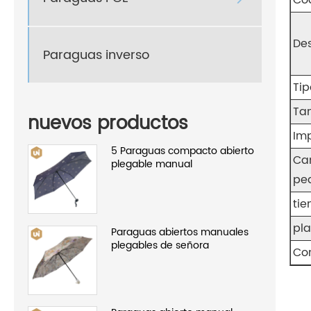
Cód
De
Paraguas inverso
Tip
Ta
nuevos productos
Imp
5 Paraguas compacto abierto
Ca
plegable manual
pe
ti
pl
Paraguas abiertos manuales
plegables de señora
Co