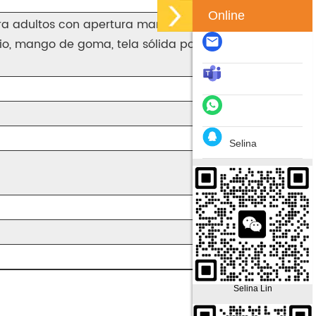
Online
a adultos con apertura manual
drio, mango de goma, tela sólida pongee resistente al
Selina
Selina Lin