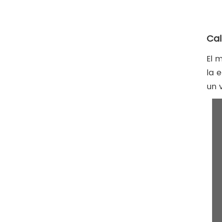
Cal
El 
la 
un 