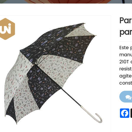
Pa
par
Este
manua
210T 
resis
agite
cons
F