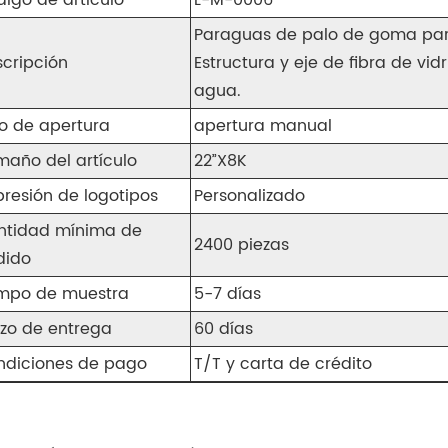
igo de artículo
L-M-0006
Paraguas de palo de goma par
scripción
Estructura y eje de fibra de vi
agua.
o de apertura
apertura manual
maño del artículo
22”X8K
resión de logotipos
Personalizado
ntidad mínima de
2400 piezas
dido
empo de muestra
5-7 días
azo de entrega
60 días
ndiciones de pago
T/T y carta de crédito