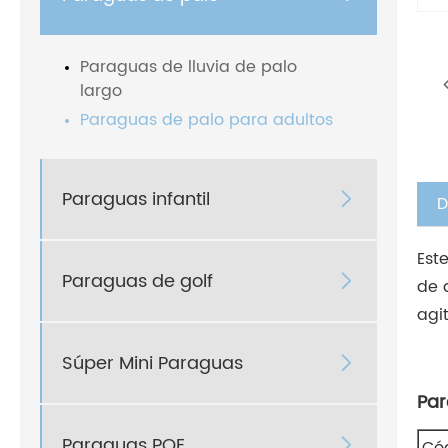
Paraguas de lluvia de palo
largo
Paraguas de palo para adultos
Paraguas infantil

D
Est
Paraguas de golf

de 
agi
Súper Mini Paraguas

Par
Paraguas POE
