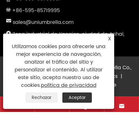
+86-595-85719995
sales@uniumbrella.com
Zona industrial de Yaoqian, ciudad de Anhai,
X
ciudad de Jinjiang, Fujian, China
Utilizamos cookies para ofrecerle una
mejor experiencia de navegación,
analizar el tráfico del sitio y
Copyright © 2021 Jinjiang Fengyuan Umbrella Co.,
personalizar el contenido. Al utilizar
Ltd. Todos los derechos reservados
Links
|
este sitio, acepta nuestro uso de
Sitemap
|
RSS
|
XML
|
política de
cookies.
política de privacidad
privacidad
|
Rechazar
Aceptar



