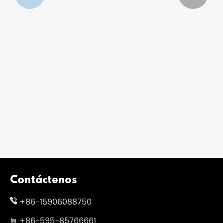
Introducción a los tipos de paraguas
Ver más >>
Contáctenos
+86-15906088750
+86-595-85766661